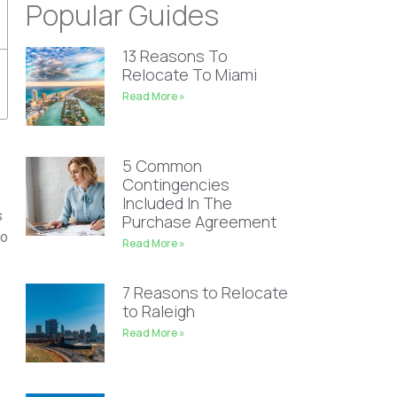
Popular Guides
13 Reasons To
Relocate To Miami
Read More »
5 Common
Contingencies
Included In The
s
Purchase Agreement
do
Read More »
7 Reasons to Relocate
to Raleigh
Read More »