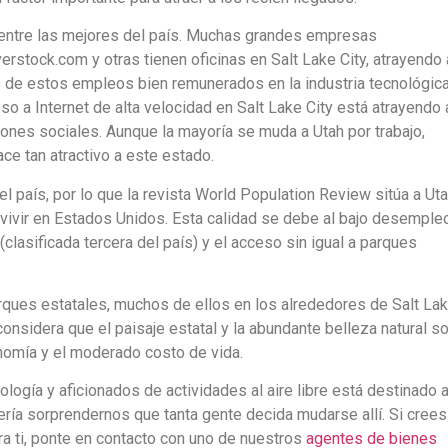
entre las mejores del país. Muchas grandes empresas
rstock.com y otras tienen oficinas en Salt Lake City, atrayendo 
s de estos empleos bien remunerados en la industria tecnológic
so a Internet de alta velocidad en Salt Lake City está atrayendo 
ones sociales. Aunque la mayoría se muda a Utah por trabajo,
ce tan atractivo a este estado.
l país, por lo que la revista World Population Review sitúa a Ut
 vivir en Estados Unidos. Esta calidad se debe al bajo desemple
(clasificada tercera del país) y el acceso sin igual a parques
rques estatales, muchos de ellos en los alrededores de Salt La
nsidera que el paisaje estatal y la abundante belleza natural s
onomía y el moderado costo de vida.
logía y aficionados de actividades al aire libre está destinado 
bería sorprendernos que tanta gente decida mudarse allí. Si crees
ra ti, ponte en contacto con uno de nuestros
agentes de bienes