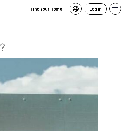
Find Your Home
Log in
h?