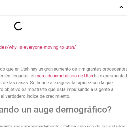
ides/why-is-everyone-moving-to-utah/
do que en Utah hay un gran aumento de inmigrantes procedente
recién llegados, el
mercado inmobiliario de Utah
ha experimenta
s de las casas. Se tiende a exagerar la rapidez con la que
ro objetivo es mostrarte qué está impulsando a la gente a
al verdadero índice de crecimiento.
tando un auge demográfico?
s veinte años aproximadamente, Utah ha sido uno de los estados