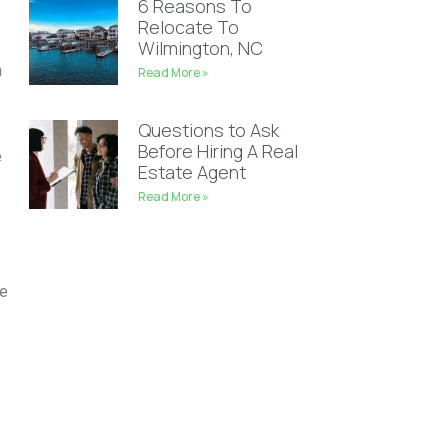
6 Reasons To
Relocate To
Wilmington, NC
a
Read More »
Questions to Ask
Before Hiring A Real
e
Estate Agent
Read More »
te