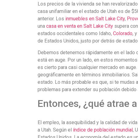
Los precios de la vivienda se han revalorizado
casa unifamiliar en el estado de Utah es de $
anterior. Los
inmuebles en Salt Lake City
,
Prov
una
casa en venta en Salt Lake City
supera con
estados occidentales como Idaho,
Colorado
, 
de Estados Unidos, justo por detrás de esta
Debemos detenernos rápidamente en el lado de l
está en auge. Por un lado, en estos momentos
es cierto para casi cualquier mercado en auge.
geográficamente en términos inmobiliarios. Sal
estado. Lo más probable es que, si te mudas a U
problemas para extender su población debido a l
Entonces, ¿qué atrae a
El empleo, la asequibilidad y la calidad de vi
a Utah. Según el
índice de población mundial
, 
Estados Unidos. La economía del estado es un f