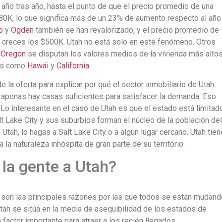
 año tras año, hasta el punto de que el precio promedio de una
580K, lo que significa más de un 23% de aumento respecto al año
o
y
Ogden
también se han revalorizado, y el precio promedio de
 creces los $500K. Utah no está solo en este fenómeno. Otros
y
Oregon
se disputan los valores medios de la vivienda más alto
dos como
Hawái
y
California
.
a oferta para explicar por qué el sector inmobiliario de Utah
 apenas hay casas suficientes para satisfacer la demanda. Eso
 Lo interesante en el caso de Utah es que el estado está limitad
t Lake City y sus suburbios forman el núcleo de la población del
tah, lo hagas a Salt Lake City o a algún lugar cercano. Utah tien
a naturaleza inhóspita de gran parte de su territorio.
 la gente a Utah?
da son las principales razones por las que todos se están mudand
Utah se sitúa en la media de asequibilidad de los estados de
actor importante para atraer a los recién llegados.